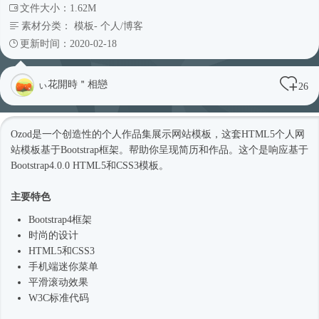
文件大小：1.62M
素材分类：
模板
-
个人/博客
更新时间：2020-02-18
ぃ花開時＂相戀
26
Ozod是一个创造性的个人作品集展示
网站模板
，这套HTML5个人
网
站模板
基于
Bootstrap框架
。帮助你呈现简历和作品。这个是响应基于
Bootstrap4
.0.0 HTML5和CSS3模板。
主要特色
Bootstrap4框架
时尚
的设计
HTML5和CSS3
手机端迷你菜单
平滑滚动效果
W3C标准代码